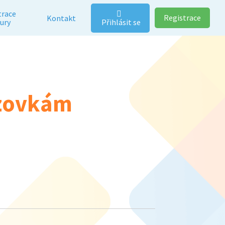
trace
Registrace
Kontakt
Přihlásit se
ury
azovkám