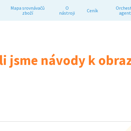
Mapa srovnávačů
O
Orches
Ceník
zboží
nástroji
agent
ili jsme návody k obr