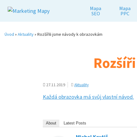
Mapa
Mapa
SEO
PPC
Úvod
»
Aktuality
»
Rozšířili jsme návody k obrazovkám
Rozšíř
27.11.2019
Aktuality
Každá obrazovka má svůj vlastní návod.
About
Latest Posts
Michal Krutiš