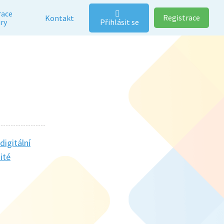
race
Registrace
Kontakt
Přihlásit se
ry
igitální
ité