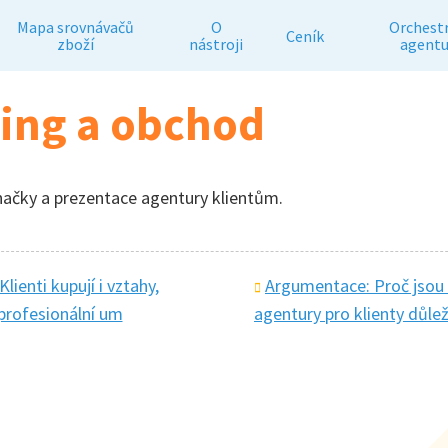
Mapa srovnávačů
O
Orchest
Ceník
zboží
nástroji
agentu
ing a obchod
značky a prezentace agentury klientům.
lienti kupují i vztahy,
Argumentace: Proč jsou d
 profesionální um
agentury pro klienty důlež